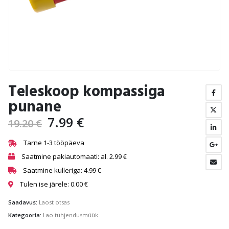
Teleskoop kompassiga
punane
7.99
€
19.20
€
Tarne 1-3 tööpäeva
Saatmine pakiautomaati: al.
2.99
€
Saatmine kulleriga:
4.99
€
Tulen ise järele:
0.00
€
Saadavus:
Laost otsas
Kategooria:
Lao tühjendusmüük