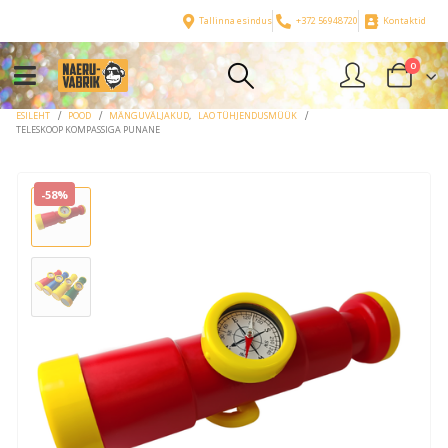
Tallinna esindus
+372 56948720
Kontaktid
0
ESILEHT
POOD
MÄNGUVÄLJAKUD
,
LAO TÜHJENDUSMÜÜK
TELESKOOP KOMPASSIGA PUNANE
-58%