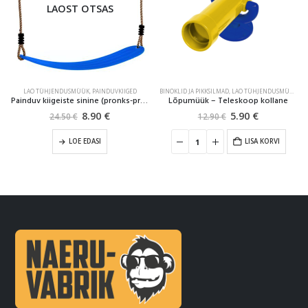
LAOST OTSAS
LAO TÜHJENDUSMÜÜK
,
PAINDUVKIIGED
BINOKLID JA PIKKSILMAD
,
LAO TÜHJENDUSMÜÜK
Painduv kiigeiste sinine (pronks-pruunid riputusköied)
Lõpumüük – Teleskoop kollane
8.90
€
5.90
€
24.50
€
12.90
€
LOE EDASI
LISA KORVI