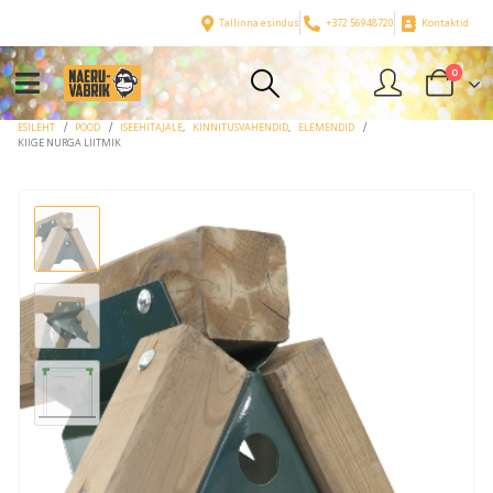
Tallinna esindus
+372 56948720
Kontaktid
0
ESILEHT
POOD
ISEEHITAJALE
,
KINNITUSVAHENDID
,
ELEMENDID
KIIGE NURGA LIITMIK