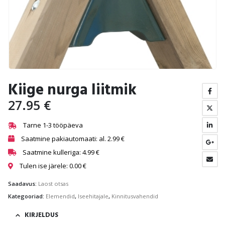
Kiige nurga liitmik
27.95
€
Tarne 1-3 tööpäeva
Saatmine pakiautomaati: al.
2.99
€
Saatmine kulleriga:
4.99
€
Tulen ise järele:
0.00
€
Saadavus:
Laost otsas
Kategooriad:
Elemendid
,
Iseehitajale
,
Kinnitusvahendid
KIRJELDUS