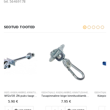
tel. 56469178
SEOTUD TOOTED
-39%
ISEEHITAJALE
,
KIIGEKLAMBRID
,
KINNITUSVAHENDID
ISEEHITAJALE
,
KÄEPIDEMED
,
LISADETAILID
,
LISATARVIKUD
Tasapinnaline kiige kinnitusklamber INDOOR
Käepidemed sinine 240mm, 2TK
7.95
€
3.95
€
6.50
€