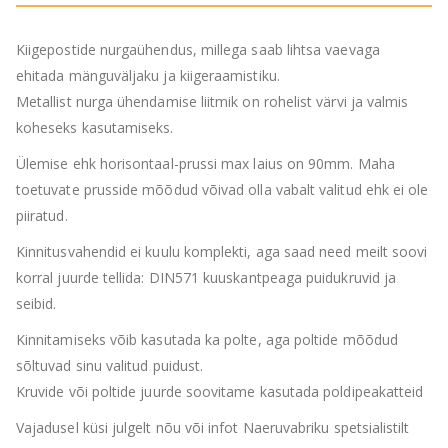
Kiigepostide nurgaühendus, millega saab lihtsa vaevaga
ehitada mänguväljaku ja kiigeraamistiku.
Metallist nurga ühendamise liitmik on rohelist värvi ja valmis
koheseks kasutamiseks.
Ülemise ehk horisontaal-prussi max laius on 90mm. Maha
toetuvate prusside mõõdud võivad olla vabalt valitud ehk ei ole
piiratud.
Kinnitusvahendid ei kuulu komplekti, aga saad need meilt soovi
korral juurde tellida: DIN571 kuuskantpeaga puidukruvid ja
seibid.
Kinnitamiseks võib kasutada ka polte, aga poltide mõõdud
sõltuvad sinu valitud puidust.
Kruvide või poltide juurde soovitame kasutada poldipeakatteid
Vajadusel küsi julgelt nõu või infot Naeruvabriku spetsialistilt